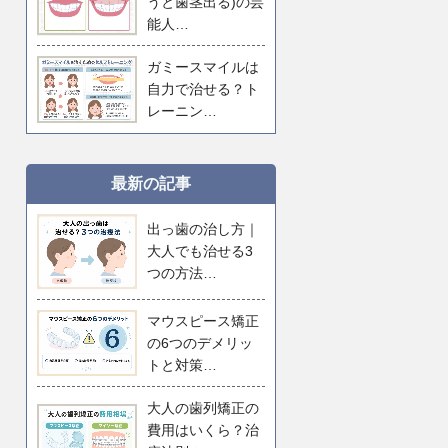
うと歯茎出る)の芸
能人…
ガミースマイルは
自力で治せる？ト
レーニン…
最新の記事
出っ歯の治し方｜
大人でも治せる3
つの方法…
マウスピース矯正
の6つのデメリッ
トと対策…
大人の歯列矯正の
費用はいくら？治