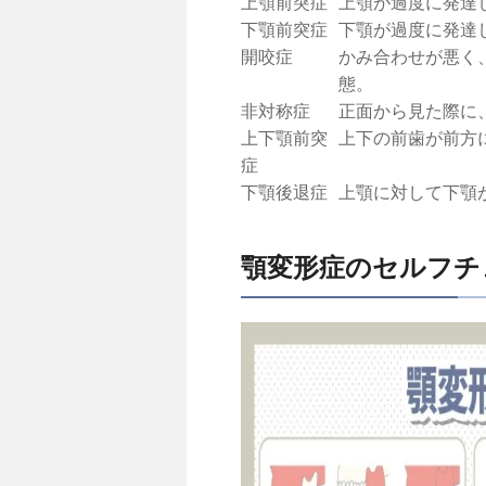
上顎前突症
上顎が過度に発達
下顎前突症
下顎が過度に発達
開咬症
かみ合わせが悪く
態。
非対称症
正面から見た際に
上下顎前突
上下の前歯が前方
症
下顎後退症
上顎に対して下顎
顎変形症のセルフチ