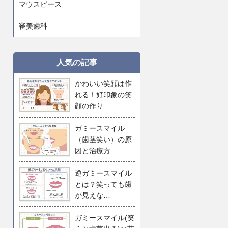
マウスピース
審美歯科
人気の記事
かわいい笑顔は作
れる！好印象の笑
顔の作り…
ガミースマイル
（歯茎笑い）の原
因と治療方…
逆ガミースマイル
とは？笑っても歯
が見えな…
ガミースマイル(笑