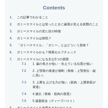
Contents
この記事でわかること
ガミースマイルとは笑ったときに歯茎が見える状態のこと
ガミースマイルの見た目の特徴
ガミースマイルは病気？
「ガミースマイル」「ガミー」とはどういう意味？
ガミースマイルかも？簡易セルフチェック
ガミースマイルになる主な5つの原因
1. 歯の長さが短い・生えている位置が低い
2. 上顎骨の発達が過剰（骨格：上顎突出・縦
に長い）
3. 上唇を上げる力が強い（筋肉：上唇挙筋が
発達）
4.遺伝（骨格・筋肉の形質）
5.過蓋咬合（ディープバイト）
ガミースマイルを放置する4つのリスク