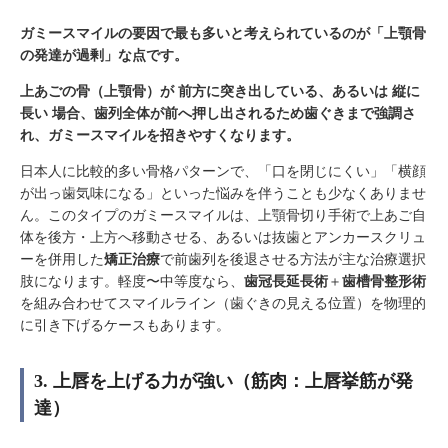
ガミースマイルの要因で最も多いと考えられているのが「上顎骨
の発達が過剰」な点です。
上あごの骨（上顎骨）が 前方に突き出している、あるいは 縦に
長い 場合、歯列全体が前へ押し出されるため歯ぐきまで強調さ
れ、ガミースマイルを招きやすくなります。
日本人に比較的多い骨格パターンで、「口を閉じにくい」「横顔
が出っ歯気味になる」といった悩みを伴うことも少なくありませ
ん。このタイプのガミースマイルは、上顎骨切り手術で上あご自
体を後方・上方へ移動させる、あるいは抜歯とアンカースクリュ
ーを併用した
矯正治療
で前歯列を後退させる方法が主な治療選択
肢になります。軽度〜中等度なら、
歯冠長延長術
＋
歯槽骨整形術
を組み合わせてスマイルライン（歯ぐきの見える位置）を物理的
に引き下げるケースもあります。
3. 上唇を上げる力が強い（筋肉：上唇挙筋が発
達）