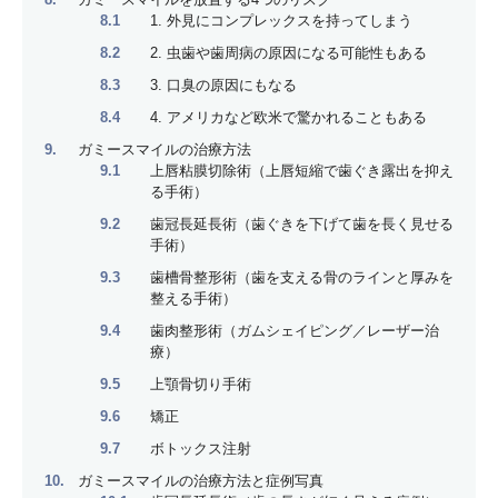
1. 外見にコンプレックスを持ってしまう
2. 虫歯や歯周病の原因になる可能性もある
3. 口臭の原因にもなる
4. アメリカなど欧米で驚かれることもある
ガミースマイルの治療方法
上唇粘膜切除術（上唇短縮で歯ぐき露出を抑え
る手術）
歯冠長延長術（歯ぐきを下げて歯を長く見せる
手術）
歯槽骨整形術（歯を支える骨のラインと厚みを
整える手術）
歯肉整形術（ガムシェイピング／レーザー治
療）
上顎骨切り手術
矯正
ボトックス注射
ガミースマイルの治療方法と症例写真