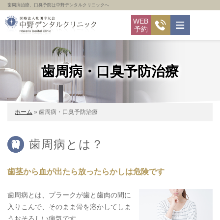
歯周病治療、口臭予防は中野デンタルクリニックへ
WEB
予約
歯周病・口臭予防治療
ホーム
»
歯周病・口臭予防治療
歯周病とは？
歯茎から血が出たら放ったらかしは危険です
歯周病とは、プラークが歯と歯肉の間に
入りこんで、そのまま骨を溶かしてしま
うおそろしい病気です。