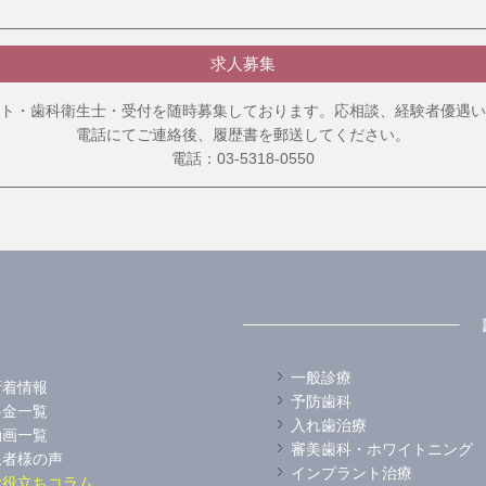
求人募集
ト・歯科衛生士・受付を随時募集しております。応相談、経験者優遇い
電話にてご連絡後、履歴書を郵送してください。
電話：03-5318-0550
一般診療
新着情報
予防歯科
料金一覧
入れ歯治療
動画一覧
審美歯科・ホワイトニング
患者様の声
インプラント治療
お役立ちコラム